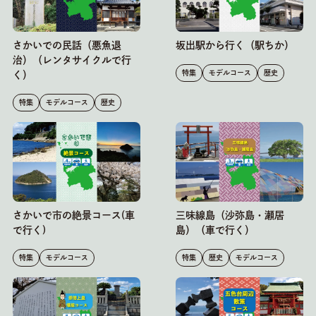
さかいでの民話（悪魚退
坂出駅から行く（駅ちか）
治）（レンタサイクルで行
特集
モデルコース
歴史
く）
特集
モデルコース
歴史
さかいで市の絶景コース(車
三味線島（沙弥島・瀬居
で行く)
島）（車で行く）
特集
モデルコース
特集
歴史
モデルコース