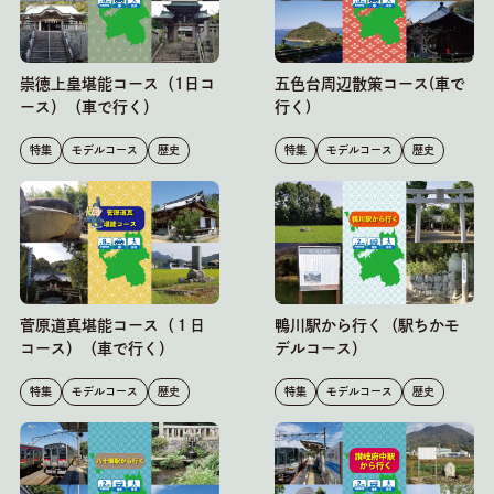
崇徳上皇堪能コース（1日コ
五色台周辺散策コース(車で
ース）（車で行く）
行く)
特集
モデルコース
歴史
特集
モデルコース
歴史
菅原道真堪能コース（１日
鴨川駅から行く（駅ちかモ
コース）（車で行く）
デルコース）
特集
モデルコース
歴史
特集
モデルコース
歴史