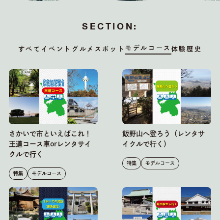
SECTION:
モデルコース
すべて
イベント
グルメ
スポット
体験
歴史
さかいで市といえばこれ！
飯野山へ登ろう（レンタサ
王道コース車orレンタサイ
イクルで行く）
クルで行く
特集
モデルコース
特集
モデルコース