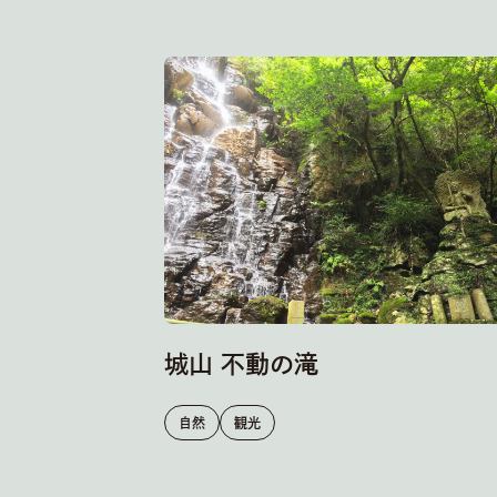
城山 不動の滝
自然
観光