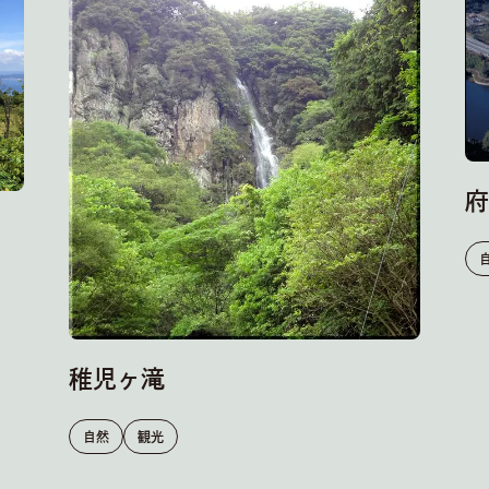
府
稚児ヶ滝
自然
観光