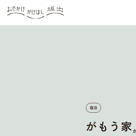
宿泊
がもう家