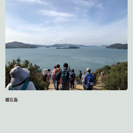
岩
櫃石島