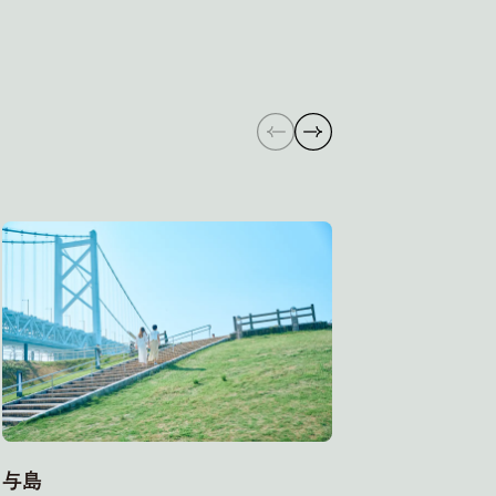
与島
沙弥島