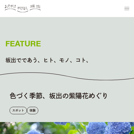
FEATURE
坂出でであう、ヒト、モノ、コト、
色づく季節、坂出の紫陽花めぐり
スポット
体験