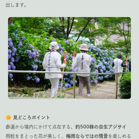
出します。
🌼 見どころポイント
参道から境内にかけて点在する、
約500株の自生アジサイ
雨粒をまとった花が美しく、
梅雨ならではの情景
を楽しめる