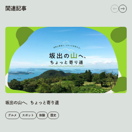
関連記事
坂出の山へ、ちょっと寄り道
G
グルメ
スポット
体験
歴史